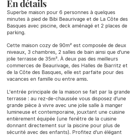
En détails
RESOURCES
Superbe maison pour 6 personnes à quelques 
Blog
minutes à pied de Bibi Beaurivage et de La Côte des 
Basques avec piscine, deck aménagé et 2 places de 
parking. 
Careers
Cette maison cozy de 90m² est composée de deux 
Docs
niveaux, 3 chambres, 2 salles de bain ainsi que d’une 
jolie terrasse de 35m². À deux pas des meilleurs 
commerces de Beaurivage, des Halles de Biarritz et 
About
de la Côte des Basques, elle est parfaite pour des 
vacances en famille ou entre amis.
COMMUNITY
L'entrée principale de la maison se fait par la grande 
terrasse : au rez-de-chaussée vous disposez d’une 
Join
grande pièce à vivre avec une jolie salle à manger 
lumineuse et contemporaine, jouxtant une cuisine 
Events
entièrement équipée (une fenêtre de la cuisine 
donnant directement sur la piscine pour plus de 
sécurité avec des enfants). Profitez d’un élégant 
Experts