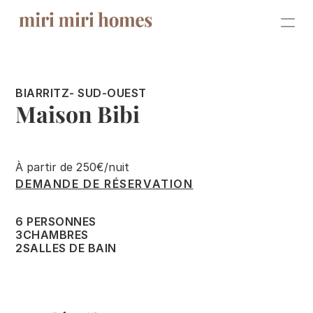
VENTE
BIARRITZ
- SUD-OUEST
À PROPOS
Maison Bibi
SHOOTINGS
CONTACT
À partir de 250€/nuit
DEMANDE DE RÉSERVATION
LOCATION
6 PERSONNES
3
CHAMBRES
Pour les propriétaires
2
SALLES DE BAIN
Pour les locataires
Événements