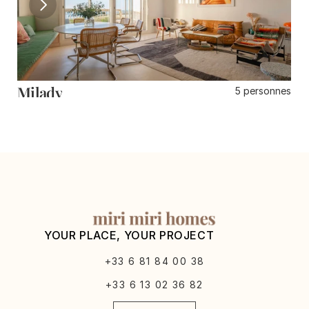
Milady
D
5 personnes
3 chambres
Biarritz
Gu
YOUR PLACE, YOUR PROJECT
+33 6 81 84 00 38
+33 6 13 02 36 82
Select Language