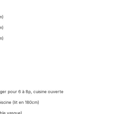
m)
m)
m)
nger pour 6 à 8p, cuisine ouverte
iscine (lit en 180cm)
uble vasque)